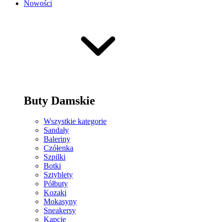
Nowości
Buty Damskie
Wszystkie kategorie
Sandały
Baleriny
Czółenka
Szpilki
Botki
Sztyblety
Półbuty
Kozaki
Mokasyny
Sneakersy
Kapcie