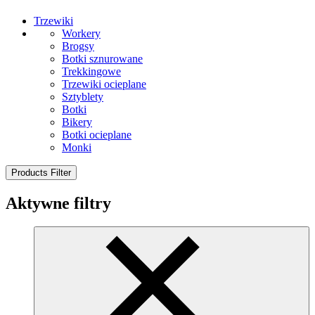
Trzewiki
Workery
Brogsy
Botki sznurowane
Trekkingowe
Trzewiki ocieplane
Sztyblety
Botki
Bikery
Botki ocieplane
Monki
Products Filter
Aktywne filtry