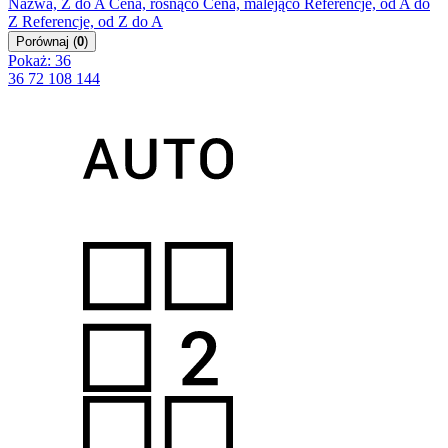
Nazwa, Z do A
Cena, rosnąco
Cena, malejąco
Referencje, od A do
Z
Referencje, od Z do A
Porównaj
(
0
)
Pokaż: 36
36
72
108
144