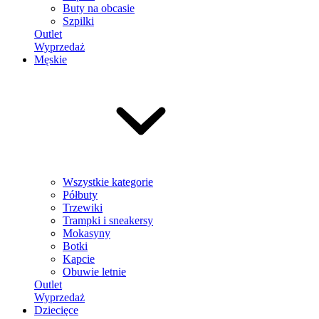
Buty na obcasie
Szpilki
Outlet
Wyprzedaż
Męskie
Wszystkie kategorie
Półbuty
Trzewiki
Trampki i sneakersy
Mokasyny
Botki
Kapcie
Obuwie letnie
Outlet
Wyprzedaż
Dziecięce