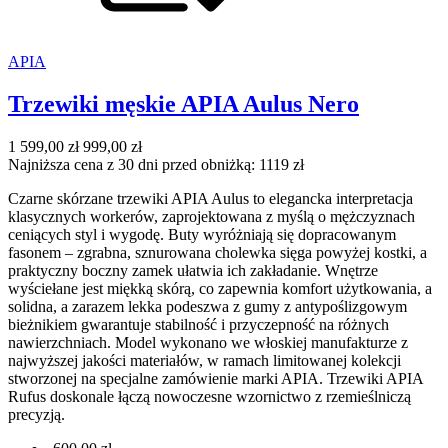
APIA
Trzewiki męskie APIA Aulus Nero
1 599,00 zł
999,00 zł
Najniższa cena z 30 dni przed obniżką: 1119 zł
Czarne skórzane trzewiki APIA Aulus to elegancka interpretacja
klasycznych workerów, zaprojektowana z myślą o mężczyznach
ceniących styl i wygodę. Buty wyróżniają się dopracowanym
fasonem – zgrabna, sznurowana cholewka sięga powyżej kostki, a
praktyczny boczny zamek ułatwia ich zakładanie. Wnętrze
wyściełane jest miękką skórą, co zapewnia komfort użytkowania, a
solidna, a zarazem lekka podeszwa z gumy z antypoślizgowym
bieżnikiem gwarantuje stabilność i przyczepność na różnych
nawierzchniach. Model wykonano we włoskiej manufakturze z
najwyższej jakości materiałów, w ramach limitowanej kolekcji
stworzonej na specjalne zamówienie marki APIA. Trzewiki APIA
Rufus doskonale łączą nowoczesne wzornictwo z rzemieślniczą
precyzją.