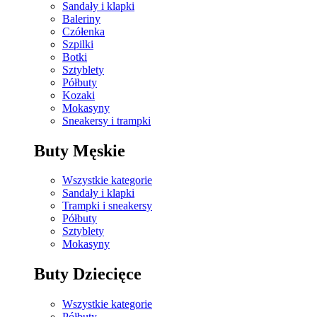
Sandały i klapki
Baleriny
Czółenka
Szpilki
Botki
Sztyblety
Półbuty
Kozaki
Mokasyny
Sneakersy i trampki
Buty Męskie
Wszystkie kategorie
Sandały i klapki
Trampki i sneakersy
Półbuty
Sztyblety
Mokasyny
Buty Dziecięce
Wszystkie kategorie
Półbuty