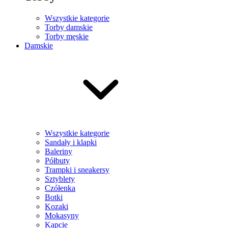
Wszystkie kategorie
Torby damskie
Torby męskie
Damskie
Wszystkie kategorie
Sandały i klapki
Baleriny
Półbuty
Trampki i sneakersy
Sztyblety
Czółenka
Botki
Kozaki
Mokasyny
Kapcie