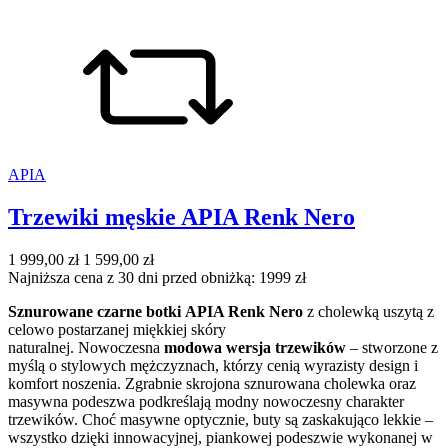
APIA
Trzewiki męskie APIA Renk Nero
1 999,00 zł
1 599,00 zł
Najniższa cena z 30 dni przed obniżką: 1999 zł
Sznurowane czarne botki
APIA Renk Nero
z cholewką uszytą z
celowo postarzanej miękkiej skóry
naturalnej. Nowoczesna
modowa wersja trzewików
– stworzone z
myślą o stylowych mężczyznach, którzy cenią wyrazisty design i
komfort noszenia. Zgrabnie skrojona sznurowana cholewka oraz
masywna podeszwa podkreślają modny nowoczesny charakter
trzewików. Choć masywne optycznie, buty są zaskakująco lekkie –
wszystko dzięki innowacyjnej, piankowej podeszwie wykonanej w