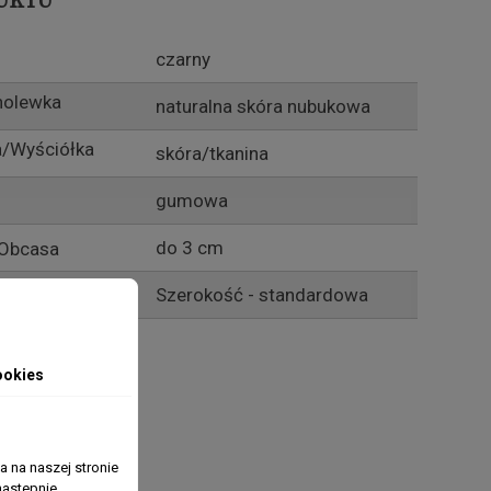
UKTU
czarny
holewka
naturalna skóra nubukowa
/Wyściółka
skóra/tkanina
gumowa
do 3 cm
Obcasa
Szerokość
Szerokość - standardowa
ookies
 na naszej stronie
nastepnie