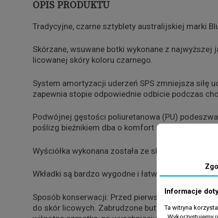
OPIS PRODUKTU
Tradycyjne, czarne sztyblety australijskiej marki B
Skórzane, wsuwane botki wykonane z najwyższej j
licowanej skóry koloru czarnego.
System amortyzacji uderzeń SPS zmniejsza siłę u
zapewnia stopie odpowiednie odbicie podczas cho
Podwójnej gęstości poliuretanowa (PU) podeszwa
poślizg bieżnikiem dba o komfort na mokrym podł
Wyściółka wykonana została ze skóry naturalnej łą
Zgo
Wkładki są bardzo wygodne i łatwe do wyjęcia.
Informacje dot
Sposób konserwacji: Przed pierwszym użyciem but
do skór licowych. Zabrudzone buty należy oczyścić
Ta witryna korzyst
. Wykorzystujemy r