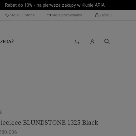
Rabat do 10% - na pierwsze zakupy w Klubie APIA
Moje ulubione
Moje porównania
Zaloguj
ZEDAŻ
E
dziecięce BLUNDSTONE 1325 Black
2280-036