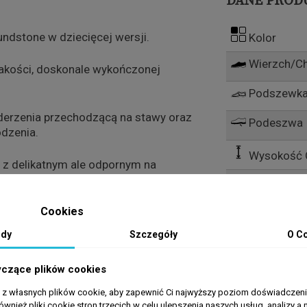
DANE PROD
lundstone w dziecięcej wersji.
Kolor
Wierzch/C
akości, doskonale wykończonej
Podszewka
derzenia przechodzącą na stawy oraz
Podeszwa
dzenia.
Wysokość 
 z delikatnym ale odpornym na
ożu.
Cookies
czonej z tkaniną.
dy
Szczegóły
O C
yczące plików cookies
y należy obficie napastować pastą
 z piachu następnie przetrzeć
a z własnych plików cookie, aby zapewnić Ci najwyższy poziom doświadczenia
ównież pliki cookie stron trzecich w celu ulepszenia naszych usług, analizy a 