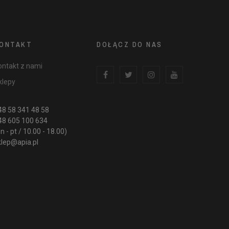
ONTAKT
DOŁĄCZ DO NAS
ontakt z nami
klepy
48 58 341 48 58
48 605 100 634
n - pt / 10.00 - 18.00)
klep@apia.pl