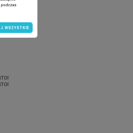
ń podczas
J WSZYSTKIE