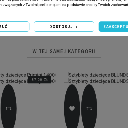
uty ponownie napastować i
am związanych z Twoimi preferencjami na podstawie analizy Twoich zachowa
pisami:
Osoba odpowiedzialna za produkt
DOSTOSUJ
ZUĆ
ZAAKCEPTU
W TEJ SAMEJ KATEGORII
-87,00 ZŁ