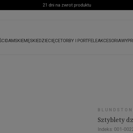
21 dni na zwrot produktu
ŚCI
DAMSKIE
MĘSKIE
DZIECIĘCE
TORBY I PORTFELE
AKCESORIA
WYPR
BLUNDSTON
Sztyblety 
Indeks: 001-00