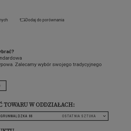
onych
Dodaj do porównania
ybrać?
andardowa
ypowa. Zalecamy wybór swojego tradycyjnego
w
Ć TOWARU W ODDZIAŁACH:
 GRUNWALDZKA 66
OSTATNIA SZTUKA