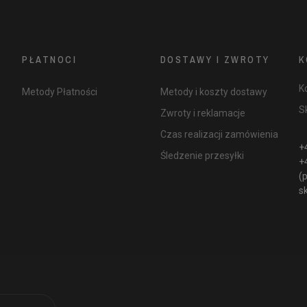
PŁATNOCI
DOSTAWY I ZWROTY
K
K
Metody Płatności
Metody i koszty dostawy
S
Zwroty i reklamacje
Czas realizacji zamówienia
+
Śledzenie przesyłki
+
(p
s