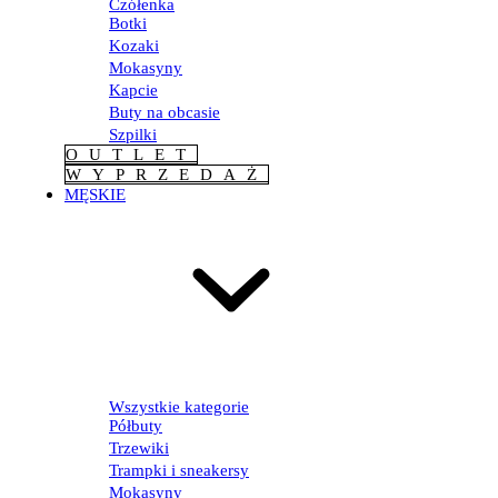
Czółenka
Botki
Kozaki
Mokasyny
Kapcie
Buty na obcasie
Szpilki
OUTLET
WYPRZEDAŻ
MĘSKIE
Wszystkie kategorie
Półbuty
Trzewiki
Trampki i sneakersy
Mokasyny