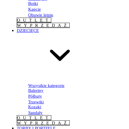
Botki
Kapcie
Obuwie letnie
OUTLET
WYPRZEDAŻ
DZIECIĘCE
Wszystkie kategorie
Baleriny
Półbuty
Trzewiki
Kozaki
Sandały
OUTLET
WYPRZEDAŻ
TORBY I PORTFELE