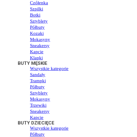
Czółenka
Szpilki
Botki
Sztyblety
Półbuty
Kozaki
Mokasyny
Sneakersy
Kapcie
Klapki
BUTY MĘSKIE
Wszystkie kategorie
Sandały
Trampki
Półbuty
Sztyblety
Mokasyny
Trzewiki
Sneakersy
Kapcie
BUTY DZIECIĘCE
Wszystkie kategorie
Półbuty