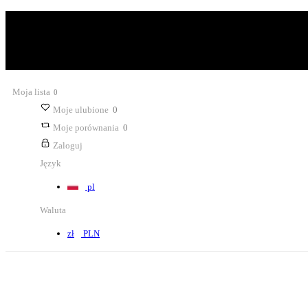
Moja lista
0
Moje ulubione
0
Moje porównania
0
Zaloguj
Język
pl
Waluta
zł
PLN