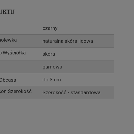
UKTU
czarny
holewka
naturalna skóra licowa
/Wyściółka
skóra
gumowa
do 3 cm
Obcasa
Szerokość
Szerokość - standardowa