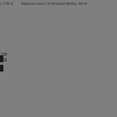
: 1349 zł
Najniższa cena z 30 dni przed obniżką: 460 zł
Najniższa cen
E