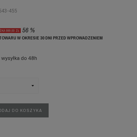
3543-455
56 %
ŻKA 999,00 ZŁ
TOWARU W OKRESIE 30 DNI PRZED WPROWADZENIEM
:
wysyłka do 48h
ODAJ DO KOSZYKA