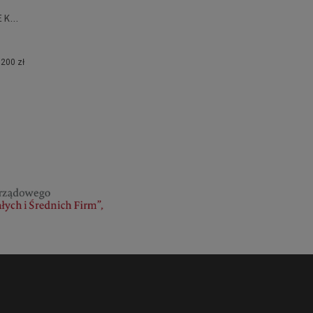
Sneakersy męskie OFFICINE CREATIVE Karma 015 T.Moro
1200 zł