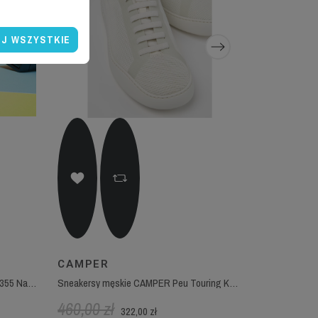
J WSZYSTKIE
CAMPER
EXTR4
Sneakersy męskie BARRACUDA BU3355 Navy Guga
Sneakersy męskie CAMPER Peu Touring K101082-002
460,00 zł
499,00 z
322,00 zł