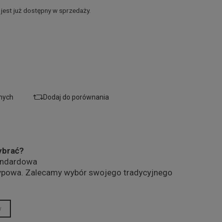
jest już dostępny w sprzedaży.
onych
Dodaj do porównania
ybrać?
andardowa
ypowa. Zalecamy wybór swojego tradycyjnego
w