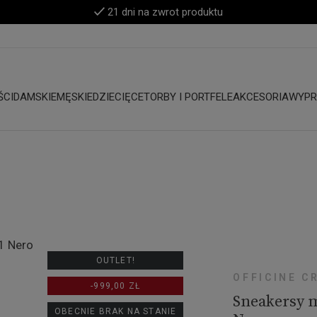
21 dni na zwrot produktu
ŚCI
DAMSKIE
MĘSKIE
DZIECIĘCE
TORBY I PORTFELE
AKCESORIA
WYPR
OUTLET!
OFFICINE C
-999,00 ZŁ
Sneakersy 
OBECNIE BRAK NA STANIE