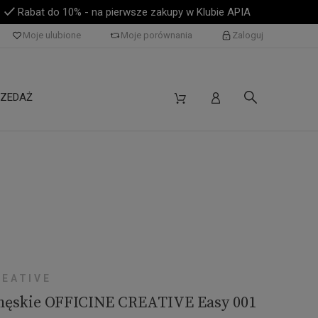
Rabat do 10% - na pierwsze zakupy w Klubie APIA
Moje ulubione
Moje porównania
Zaloguj
ZEDAŻ
REATIVE
męskie OFFICINE CREATIVE Easy 001