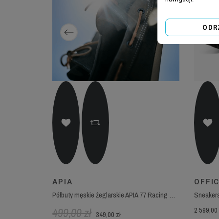
ODR
APIA
OFFIC
vy
Półbuty męskie żeglarskie APIA 77 Racing Gray
499,00 zł
2 599,00 
349,00 zł