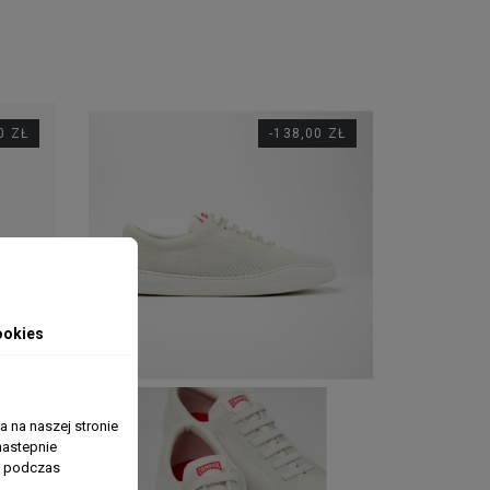
0 ZŁ
-138,00 ZŁ
ookies
 na naszej stronie
nastepnie
ń podczas