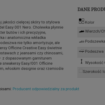
DANE PROD
jakości cielęcej skóry to stylowa
Kolor
del Easy 001 Nero. Cholewka płynnie
Wierzch/C
ter butów i ich precyzyjne,
łka i anatomiczna wkładka
Podszewka
odeszwa nie tylko amortyzuje, ale
sy Officine Creative Easy świetnie
Podeszwa
estawach z jeansami czy chinosami,
al – z dopasowanym garniturem
Wysokość 
e sneakersy Easy/001 Officine
ym, włoskim designie oraz rzemiośle
pisami:
Producent odpowiedzialny za produkt