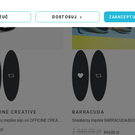
DOSTOSUJ
ZUĆ
ZAAKCEPTU
INE CREATIVE
BARRACUDA
Sneakersy męskie slip-on OFFICINE CREATIVE Zodiac/001 Nero
zł
1 349,00 zł
944,00 zł