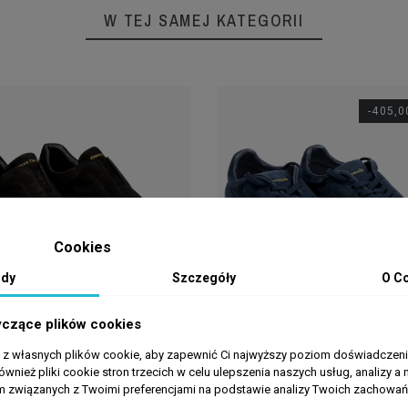
W TEJ SAMEJ KATEGORII
-405,0
Cookies
dy
Szczegóły
O C
yczące plików cookies
a z własnych plików cookie, aby zapewnić Ci najwyższy poziom doświadczenia
ównież pliki cookie stron trzecich w celu ulepszenia naszych usług, analizy a 
am związanych z Twoimi preferencjami na podstawie analizy Twoich zachowa