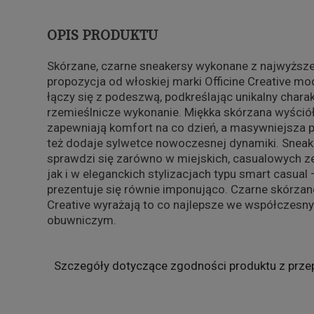
OPIS PRODUKTU
Skórzane, czarne sneakersy wykonane z najwyższej 
propozycja od włoskiej marki Officine Creative mo
łączy się z podeszwą, podkreślając unikalny charak
rzemieślnicze wykonanie. Miękka skórzana wyśció
zapewniają komfort na co dzień, a masywniejsza p
też dodaje sylwetce nowoczesnej dynamiki. Sneaker
sprawdzi się zarówno w miejskich, casualowych z
jak i w eleganckich stylizacjach typu smart casu
prezentuje się równie imponująco. Czarne skórzan
Creative wyrażają to co najlepsze we współczesn
obuwniczym.
Szczegóły dotyczące zgodności produktu z prze