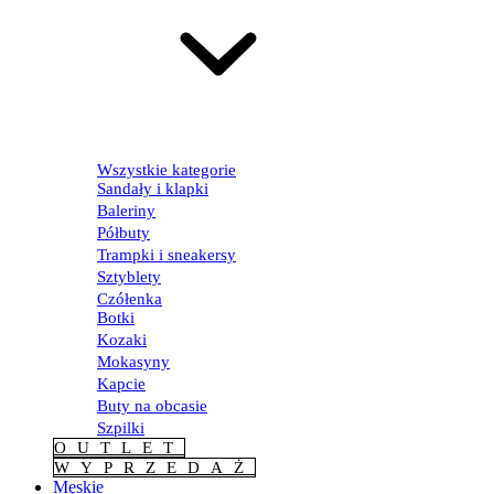
Wszystkie kategorie
Sandały i klapki
Baleriny
Półbuty
Trampki i sneakersy
Sztyblety
Czółenka
Botki
Kozaki
Mokasyny
Kapcie
Buty na obcasie
Szpilki
OUTLET
WYPRZEDAŻ
Męskie