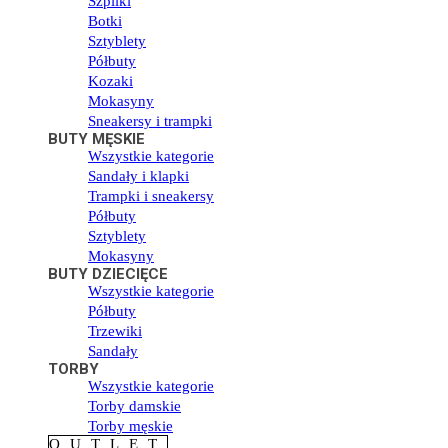
Szpilki
Botki
Sztyblety
Półbuty
Kozaki
Mokasyny
Sneakersy i trampki
BUTY MĘSKIE
Wszystkie kategorie
Sandały i klapki
Trampki i sneakersy
Półbuty
Sztyblety
Mokasyny
BUTY DZIECIĘCE
Wszystkie kategorie
Półbuty
Trzewiki
Sandały
TORBY
Wszystkie kategorie
Torby damskie
Torby męskie
OUTLET