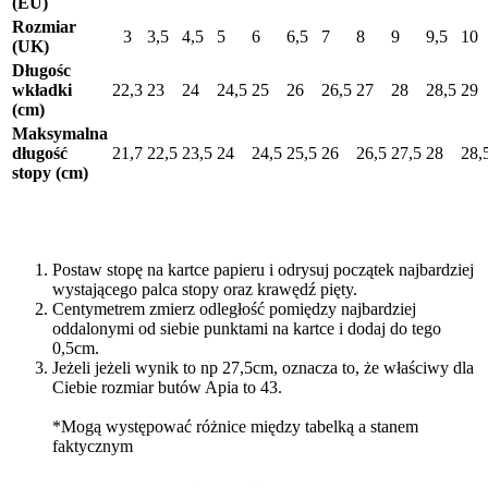
(EU)
Rozmiar
3
3,5
4,5
5
6
6,5
7
8
9
9,5
10
(UK)
Długośc
wkładki
22,3
23
24
24,5
25
26
26,5
27
28
28,5
29
(cm)
Maksymalna
długość
21,7
22,5
23,5
24
24,5
25,5
26
26,5
27,5
28
28,
stopy (cm)
Postaw stopę na kartce papieru i odrysuj początek najbardziej
wystającego palca stopy oraz krawędź pięty.
Centymetrem zmierz odległość pomiędzy najbardziej
oddalonymi od siebie punktami na kartce i dodaj do tego
0,5cm.
Jeżeli jeżeli wynik to np 27,5cm, oznacza to, że właściwy dla
Ciebie rozmiar butów Apia to 43.
*Mogą występować różnice między tabelką a stanem
faktycznym