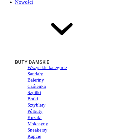
Nowości
BUTY DAMSKIE
Wszystkie kategorie
Sandały
Baleriny
Czółenka
Szpilki
Botki
Sztyblety
Półbuty
Kozaki
Mokasyny
Sneakersy
Kapcie