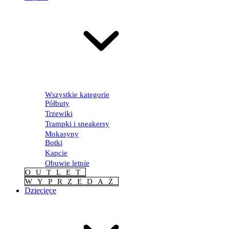
Wszystkie kategorie
Półbuty
Trzewiki
Trampki i sneakersy
Mokasyny
Botki
Kapcie
Obuwie letnie
OUTLET
WYPRZEDAŻ
Dziecięce